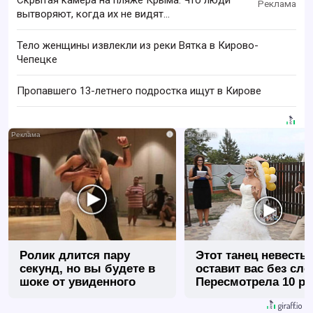
Скрытая камера на пляже Крыма: Что люди
вытворяют, когда их не видят...
Тело женщины извлекли из реки Вятка в Кирово-
Чепецке
Пропавшего 13-летнего подростка ищут в Кирове
i
Ролик длится пару
Этот танец невесты
секунд, но вы будете в
оставит вас без сло
шоке от увиденного
Пересмотрела 10 ра