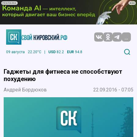
РЕКЛАМА
...
09 августа
22.20°C
|
USD
82.2
EUR
94.8
Гаджеты для фитнеса не способствуют
похудению
Андрей Бордюков
22.09.2016 - 07:05