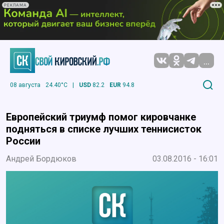
РЕКЛАМА
...
08 августа
24.40°C
|
USD
82.2
EUR
94.8
Европейский триумф помог кировчанке
подняться в списке лучших теннисисток
России
Андрей Бордюков
03.08.2016 - 16:01