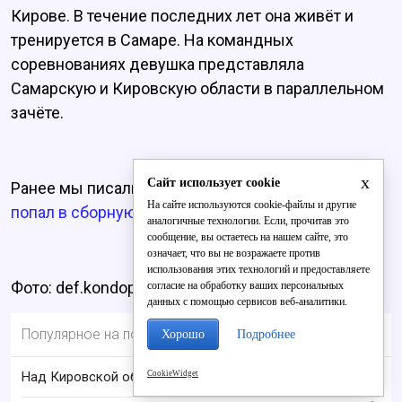
Кирове. В течение последних лет она живёт и
тренируется в Самаре. На командных
соревнованиях девушка представляла
Самарскую и Кировскую области в параллельном
зачёте.
x
Сайт использует cookie
Ранее мы писали о том, что
кировский футболист
На сайте используются cookie-файлы и другие
попал в сборную России.
аналогичные технологии. Если, прочитав это
сообщение, вы остаетесь на нашем сайте, это
означает, что вы не возражаете против
использования этих технологий и предоставляете
Фото: def.kondopoga.ru
согласие на обработку ваших персональных
данных с помощью сервисов веб-аналитики.
Популярное на портале
Хорошо
Подробнее
CookieWidget
Над Кировской областью сбили БПЛА