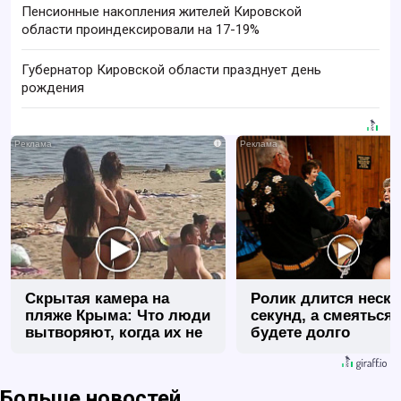
Пенсионные накопления жителей Кировской
области проиндексировали на 17-19%
Губернатор Кировской области празднует день
рождения
i
Скрытая камера на
Ролик длится неск
пляже Крыма: Что люди
секунд, а смеяться
вытворяют, когда их не
будете долго
видят...
Больше новостей