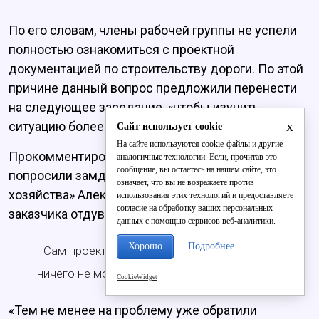
По его словам, члены рабочей группы не успели
полностью ознакомиться с проектной
документацией по строительству дороги. По этой
причине данный вопрос предложили перенести
на следующее заседание, «чтобы изучить
x
ситуацию более детально».
Сайт использует cookie
На сайте используются cookie-файлы и другие
Прокомментировать ситуацию в Вересниках
аналогичные технологии. Если, прочитав это
сообщение, вы остаетесь на нашем сайте, это
попросили замдиректора «Дирекции дорожного
означает, что вы не возражаете против
хозяйства» Алексея Ишутинова, однако тот за
использования этих технологий и предоставляете
согласие на обработку ваших персональных
заказчика отдуваться не стал:
данных с помощью сервисов веб-аналитики.
Хорошо
Подробнее
- Сам проект я не видел, прокомментировать
ничего не могу. Но проект прошёл экспертизу.
CookieWidget
«Тем не менее на проблему уже обратили