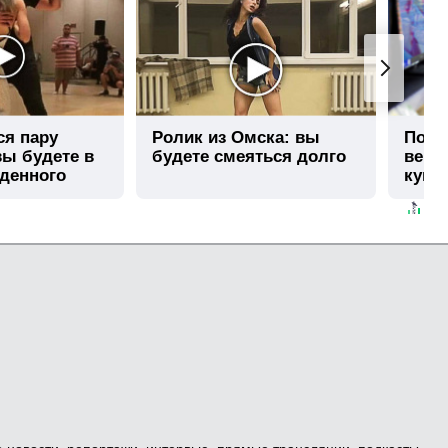
ся пару
Ролик из Омска: вы
Поче
вы будете в
будете смеяться долго
верн
иденного
купл