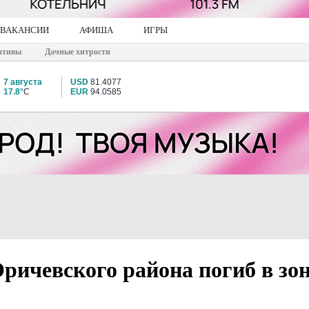
ВАКАНСИИ
АФИША
ИГРЫ
ативы
Дачные хитрости
7 августа
USD
81.4077
17.8°
C
EUR
94.0585
ричевского района погиб в зо