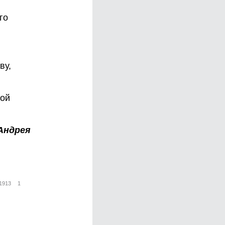
го
ву,
ной
Андрея
1913
1