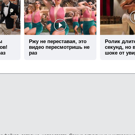
ы
Ржу не переставая, это
Ролик длит
ов!
видео пересмотришь не
секунд, но 
аз
раз
шоке от ув