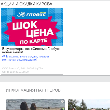
АКЦИИ И СКИДКИ КИРОВА
В супермаркетах «Система Глобус»
новая акция!
Максимальные скидки, товары
меняются еженедельно!
ООО Роксэт-С, Erid: 2W5zFJpyZPw
ОГРН 1024301315500
ИНФОРМАЦИЯ ПАРТНЕРОВ
i