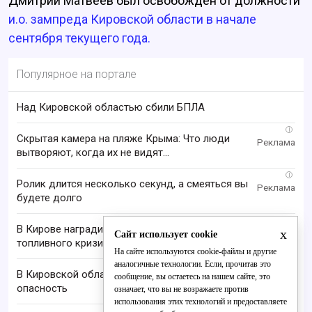
Дмитрий Матвеев был освобождён от должности
и.о. зампреда Кировской области в начале
сентября текущего года.
Популярное на портале
Над Кировской областью сбили БПЛА
i
Скрытая камера на пляже Крыма: Что люди
вытворяют, когда их не видят...
i
Ролик длится несколько секунд, а смеяться вы
будете долго
В Кирове наградили отличившихся во время
x
Сайт использует cookie
топливного кризиса
На сайте используются cookie-файлы и другие
аналогичные технологии. Если, прочитав это
В Кировской области отменили ракетную
сообщение, вы остаетесь на нашем сайте, это
опасность
означает, что вы не возражаете против
использования этих технологий и предоставляете