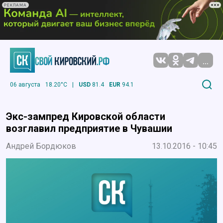
РЕКЛАМА
...
06 августа
18.20°C
|
USD
81.4
EUR
94.1
Экс-зампред Кировской области
возглавил предприятие в Чувашии
Андрей Бордюков
13.10.2016 - 10:45