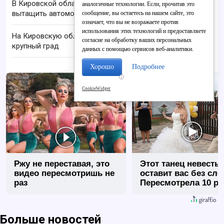
В Кировской области спасатели помогли
аналогичные технологии. Если, прочитав это
вытащить автомобиль из кювета
сообщение, вы остаетесь на нашем сайте, это
означает, что вы не возражаете против
использования этих технологий и предоставляете
На Кировскую область надвигаются шквалы и
согласие на обработку ваших персональных
крупный град
данных с помощью сервисов веб-аналитики.
Хорошо
Подробнее
i
CookieWidget
Ржу не переставая, это
Этот танец невесты
видео пересмотришь не
оставит вас без сло
раз
Пересмотрела 10 ра
Больше новостей