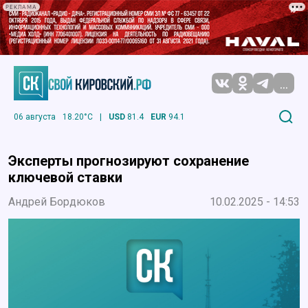
РЕКЛАМА
...
06 августа
18.20°C
|
USD
81.4
EUR
94.1
Эксперты прогнозируют сохранение
ключевой ставки
Андрей Бордюков
10.02.2025 - 14:53