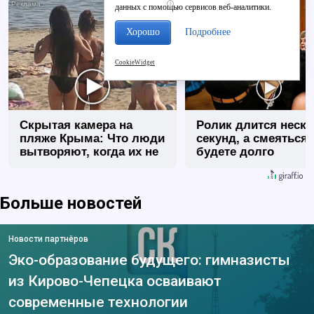
i
данных с помощью сервисов веб-аналитики.
Хорошо
Подробнее
CookieWidget
Скрытая камера на
Ролик длится неск
пляже Крыма: Что люди
секунд, а смеяться
вытворяют, когда их не
будете долго
видят...
Больше новостей
Новости партнёров
Эко-образование будущего: гимназисты
из Кирово-Чепецка осваивают
современные технологии