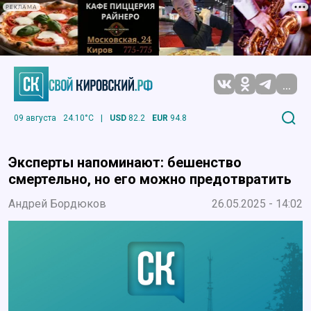
РЕКЛАМА
...
09 августа
24.10°C
|
USD
82.2
EUR
94.8
Эксперты напоминают: бешенство
смертельно, но его можно предотвратить
Андрей Бордюков
26.05.2025 - 14:02