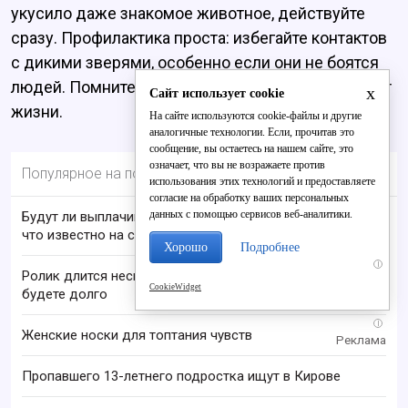
укусило даже знакомое животное, действуйте
сразу. Профилактика проста: избегайте контактов
с дикими зверями, особенно если они не боятся
людей. Помните: своевременная помощь спасает
x
Сайт использует cookie
жизни.
На сайте используются cookie-файлы и другие
аналогичные технологии. Если, прочитав это
сообщение, вы остаетесь на нашем сайте, это
означает, что вы не возражаете против
Популярное на портале
использования этих технологий и предоставляете
согласие на обработку ваших персональных
данных с помощью сервисов веб-аналитики.
Будут ли выплачивать 13-ю пенсию в 2026 году:
что известно на сегодня
Хорошо
Подробнее
i
Ролик длится несколько секунд, а смеяться вы
CookieWidget
будете долго
i
Женские носки для топтания чувств
Пропавшего 13-летнего подростка ищут в Кирове