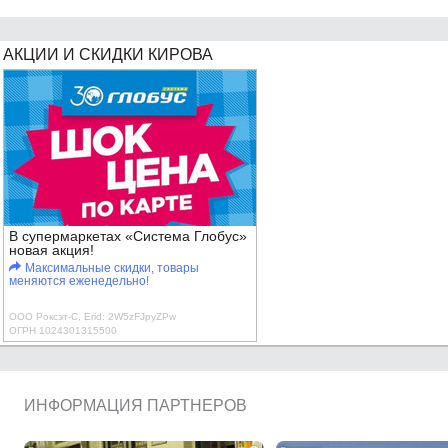
АКЦИИ И СКИДКИ КИРОВА
В супермаркетах «Система Глобус»
новая акция!
Максимальные скидки, товары
меняются еженедельно!
ООО Роксэт-С, Erid: 2W5zFJpyZPw
ОГРН 1024301315500
ИНФОРМАЦИЯ ПАРТНЕРОВ