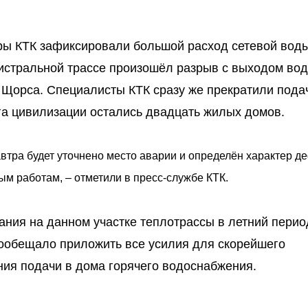
еры КТК зафиксировали большой расход сетевой воды
гистральной трассе произошёл разрыв с выходом во
 Щорса. Специалисты КТК сразу же прекратили пода
ага цивилизации остались двадцать жилых домов.
автра будет уточнено место аварии и определён характер д
ым работам, – отметили в пресс-службе КТК.
ания на данном участке теплотрассы в летний пери
пообещало приложить все усилия для скорейшего
ния подачи в дома горячего водоснабжения.