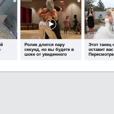
i
i
ой
Ролик длится пару
Этот танец
в
секунд, но вы будете в
оставит вас
шоке от увиденного
Пересмотре