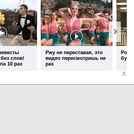
i
i
 невесты
Ржу не переставая, это
Роли
 без слов!
видео пересмотришь не
буде
ла 10 раз
раз