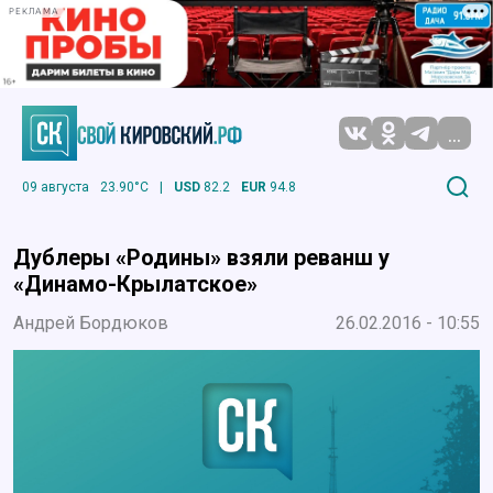
РЕКЛАМА
...
09 августа
23.90°C
|
USD
82.2
EUR
94.8
Дублеры «Родины» взяли реванш у
«Динамо-Крылатское»
Андрей Бордюков
26.02.2016 - 10:55