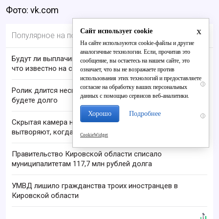
Фото: vk.com
x
Сайт использует cookie
Популярное на портале
На сайте используются cookie-файлы и другие
аналогичные технологии. Если, прочитав это
Будут ли выплачивать 13-ю пенсию в 2026 году:
сообщение, вы остаетесь на нашем сайте, это
что известно на сегодня
означает, что вы не возражаете против
использования этих технологий и предоставляете
i
согласие на обработку ваших персональных
Ролик длится несколько секунд, а смеяться вы
данных с помощью сервисов веб-аналитики.
будете долго
Хорошо
Подробнее
i
Скрытая камера на пляже Крыма: Что люди
вытворяют, когда их не видят...
CookieWidget
Правительство Кировской области списало
муниципалитетам 117,7 млн рублей долга
УМВД лишило гражданства троих иностранцев в
Кировской области