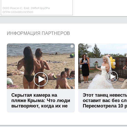
ООО Роксэт-С, Erid: 2W5zFJpyZPw
ОГРН 1024301315500
ИНФОРМАЦИЯ ПАРТНЕРОВ
i
Скрытая камера на
Этот танец невест
пляже Крыма: Что люди
оставит вас без сл
вытворяют, когда их не
Пересмотрела 10 р
видят...