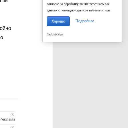
тной
согласие на обработку ваших персональных
данных с помощью сервисов веб-аналитики.
Подробнее
Хорошо
бойно
CookieWidget
го
i
i