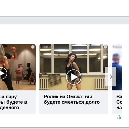
i
i
ся пару
Ролик из Омска: вы
Взло
вы будете в
будете смеяться долго
Собча
иденного
нашл