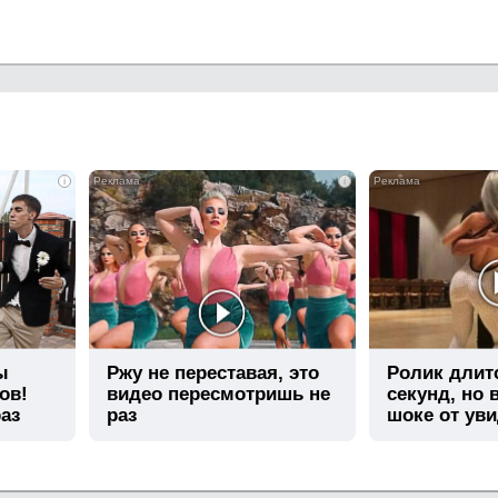
i
i
ы
Ржу не переставая, это
Ролик длит
ов!
видео пересмотришь не
секунд, но 
аз
раз
шоке от ув