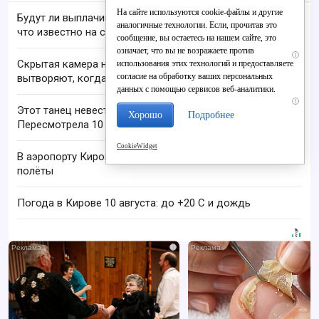
На сайте используются cookie-файлы и другие
Будут ли выплачивать 13-ю пенсию в 2026 году:
аналогичные технологии. Если, прочитав это
что известно на сегодня
сообщение, вы остаетесь на нашем сайте, это
означает, что вы не возражаете против
i
Скрытая камера на пляже Крыма: Что люди
использования этих технологий и предоставляете
согласие на обработку ваших персональных
вытворяют, когда их не видят...
данных с помощью сервисов веб-аналитики.
i
Этот танец невесты оставит вас без слов!
Хорошо
Подробнее
Пересмотрела 10 раз
CookieWidget
В аэропорту Кирова утром 10 августа ограничили
полёты
Погода в Кирове 10 августа: до +20 C и дождь
i