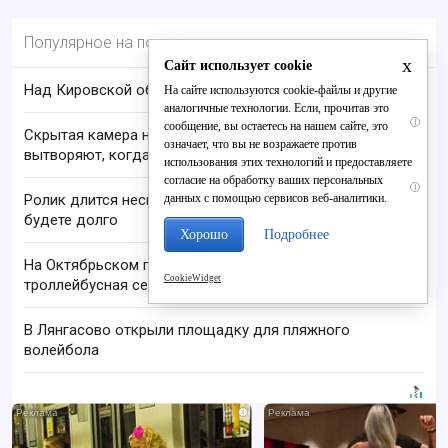
Популярное на портале
x
Сайт использует cookie
Над Кировской областью сбили БПЛА
На сайте используются cookie-файлы и другие
аналогичные технологии. Если, прочитав это
i
сообщение, вы остаетесь на нашем сайте, это
Скрытая камера на пляже Крыма: Что люди
означает, что вы не возражаете против
вытворяют, когда их не видят...
использования этих технологий и предоставляете
согласие на обработку ваших персональных
i
данных с помощью сервисов веб-аналитики.
Ролик длится несколько секунд, а смеяться вы
будете долго
Хорошо
Подробнее
На Октябрьском проспекте оборвалась
CookieWidget
троллейбусная сеть
В Лянгасово открыли площадку для пляжного
волейбола
i