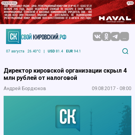
РЕКЛАМА
...
07 августа
26.40°C
|
USD
81.4
EUR
94.1
Директор кировской организации скрыл 4
млн рублей от налоговой
Андрей Бордюков
09.08.2017 - 08:00