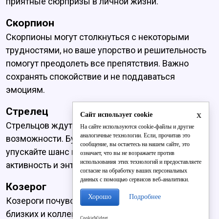
приятные сюрпризы в личной жизни.
Скорпион
Скорпионы могут столкнуться с некоторыми
трудностями, но ваше упорство и решительность
помогут преодолеть все препятствия. Важно
сохранять спокойствие и не поддаваться
эмоциям.
Стрелец
x
Сайт использует cookie
Стрельцов ждут интересные события и новые
На сайте используются cookie-файлы и другие
аналогичные технологии. Если, прочитав это
возможности. Будьте открыты к переменам и не
сообщение, вы остаетесь на нашем сайте, это
упускайте шанс попробовать что-то новое. Ваша
означает, что вы не возражаете против
использования этих технологий и предоставляете
активность и энтузиазм приведут к успеху.
согласие на обработку ваших персональных
данных с помощью сервисов веб-аналитики.
Козерог
Хорошо
Подробнее
Козероги почувствуют поддержку со стороны
близких и коллег. Ваши старания будут оценены
CookieWidget