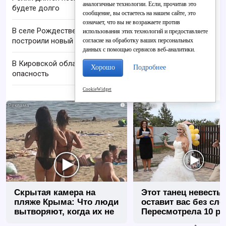
аналогичные технологии. Если, прочитав это
будете долго
сообщение, вы остаетесь на нашем сайте, это
означает, что вы не возражаете против
В селе Рождественском семье учителей
использования этих технологий и предоставляете
построили новый дом
согласие на обработку ваших персональных
данных с помощью сервисов веб-аналитики.
В Кировской области отменили ракетную
Хорошо
Подробнее
опасность
CookieWidget
i
Скрытая камера на
Этот танец невесты
пляже Крыма: Что люди
оставит вас без сло
вытворяют, когда их не
Пересмотрела 10 ра
видят...