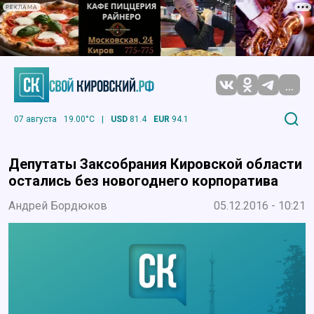
РЕКЛАМА
...
07 августа
19.00°C
|
USD
81.4
EUR
94.1
Депутаты Заксобрания Кировской области
остались без новогоднего корпоратива
Андрей Бордюков
05.12.2016 - 10:21