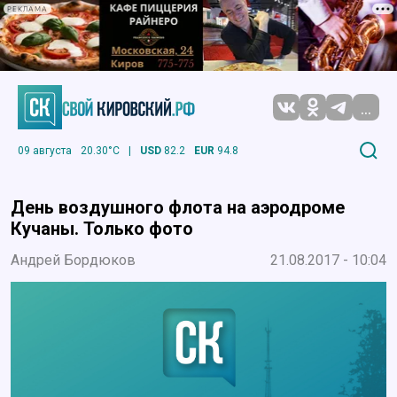
РЕКЛАМА
...
09 августа
20.30°C
|
USD
82.2
EUR
94.8
День воздушного флота на аэродроме
Кучаны. Только фото
Андрей Бордюков
21.08.2017 - 10:04