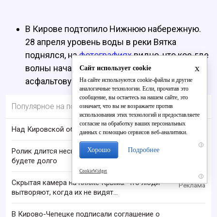
В Кирове подтопило Нижнюю набережную.
28 апреля уровень воды в реки Вятка
поднялся, на
фотографиях
видно, что кое-где
x
волны начали выплескиваться на
Сайт использует cookie
асфальтовую дорожку.
На сайте используются cookie-файлы и другие
аналогичные технологии. Если, прочитав это
сообщение, вы остаетесь на нашем сайте, это
Популярное на портале
означает, что вы не возражаете против
использования этих технологий и предоставляете
согласие на обработку ваших персональных
Над Кировской областью сбили БПЛА
данных с помощью сервисов веб-аналитики.
i
Хорошо
Подробнее
Ролик длится несколько секунд, а смеяться вы
будете долго
CookieWidget
i
Скрытая камера на пляже Крыма: Что люди
вытворяют, когда их не видят...
В Кирово-Чепецке подписали соглашение о