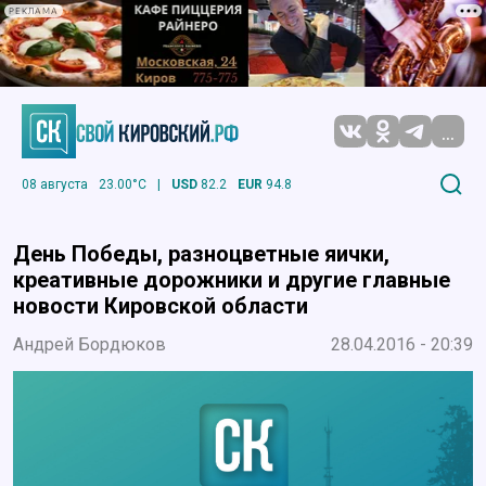
РЕКЛАМА
...
08 августа
23.00°C
|
USD
82.2
EUR
94.8
День Победы, разноцветные яички,
креативные дорожники и другие главные
новости Кировской области
Андрей Бордюков
28.04.2016 - 20:39