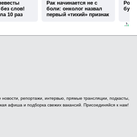
 невесты
Рак начинается не с
Роли
 без слов!
боли: онколог назвал
буде
ла 10 раз
первый «тихий» признак
болезни
е новости, репортажи, интервью, прямые трансляции, подкасты,
кая афиша и подборка свежих вакансий. Присоединяйся к нам!