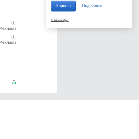
Подробнее
Хорошо
CookieWidget
i
i