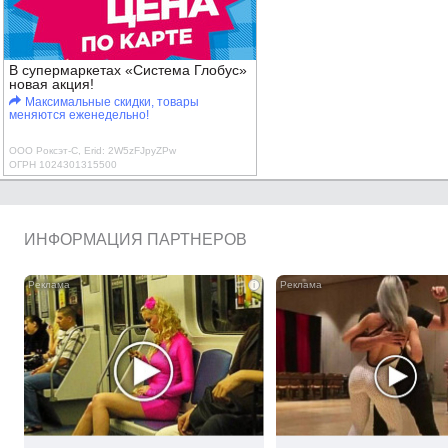
В супермаркетах «Система Глобус»
новая акция!
Максимальные скидки, товары
меняются еженедельно!
ООО Роксэт-С, Erid: 2W5zFJpyZPw
ОГРН 1024301315500
ИНФОРМАЦИЯ ПАРТНЕРОВ
i