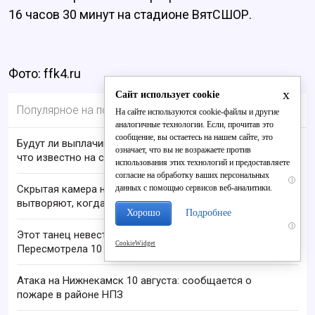
16 часов 30 минут на стадионе ВятСШОР.
Фото: ffk4.ru
x
Сайт использует cookie
Популярное на портале
На сайте используются cookie-файлы и другие
аналогичные технологии. Если, прочитав это
сообщение, вы остаетесь на нашем сайте, это
Будут ли выплачивать 13-ю пенсию в 2026 году:
означает, что вы не возражаете против
что известно на сегодня
использования этих технологий и предоставляете
согласие на обработку ваших персональных
i
данных с помощью сервисов веб-аналитики.
Скрытая камера на пляже Крыма: Что люди
вытворяют, когда их не видят...
Хорошо
Подробнее
i
Этот танец невесты оставит вас без слов!
CookieWidget
Пересмотрела 10 раз
Атака на Нижнекамск 10 августа: сообщается о
пожаре в районе НПЗ