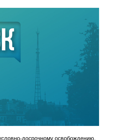
условно-досрочному освобождению.