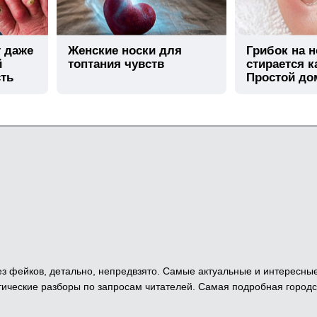
т даже
Женские носки для
Грибок на н
й
топтания чувств
стирается к
сть
Простой д
метод
 Без фейков, детально, непредвзято. Самые актуальные и интересны
ические разборы по запросам читателей. Самая подробная городс