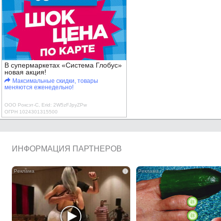
В супермаркетах «Система Глобус»
новая акция!
Максимальные скидки, товары
меняются еженедельно!
ООО Роксэт-С, Erid: 2W5zFJpyZPw
ОГРН 1024301315500
ИНФОРМАЦИЯ ПАРТНЕРОВ
i