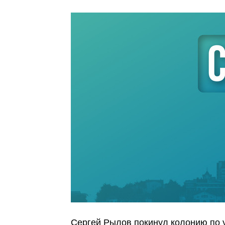
Сергей Рылов покинул колонию по 