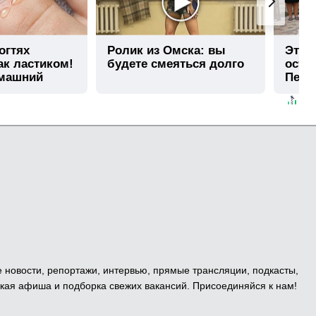
огтях
Ролик из Омска: вы
Этот
ак ластиком!
будете смеяться долго
остав
омашний
Пере
е новости, репортажи, интервью, прямые трансляции, подкасты,
кая афиша и подборка свежих вакансий. Присоединяйся к нам!