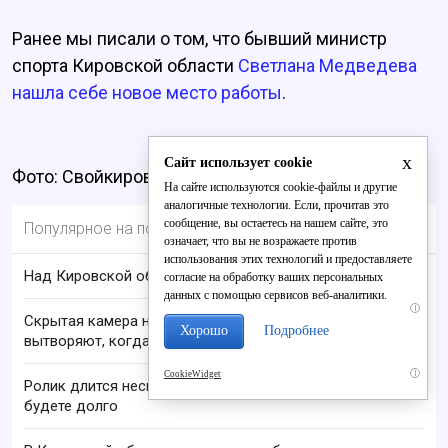
Ранее мы писали о том, что бывший министр
спорта Кировской области
Светлана Медведева
нашла себе новое место работы
.
x
Сайт использует cookie
Фото: Свойкировский
На сайте используются cookie-файлы и другие
аналогичные технологии. Если, прочитав это
сообщение, вы остаетесь на нашем сайте, это
Популярное на портале
означает, что вы не возражаете против
использования этих технологий и предоставляете
Над Кировской областью сбили БПЛА
согласие на обработку ваших персональных
данных с помощью сервисов веб-аналитики.
i
Скрытая камера на пляже Крыма: Что люди
Хорошо
Подробнее
вытворяют, когда их не видят...
i
CookieWidget
Ролик длится несколько секунд, а смеяться вы
будете долго