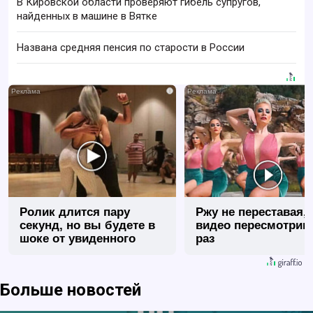
В Кировской области проверяют гибель супругов,
найденных в машине в Вятке
Названа средняя пенсия по старости в России
i
Ролик длится пару
Ржу не переставая, 
секунд, но вы будете в
видео пересмотриш
шоке от увиденного
раз
Больше новостей