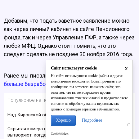
Добавим, что подать заветное заявление можно
как через личный кабинет на сайте Пенсионного
фонда, так и через Управление ПФР, а также через
любой МФЦ. Однако стоит помнить, что это
следует сделать не позднее 30 ноября 2016 года.
x
Сайт использует cookie
Ранее мы писали, что
в Кировской области стало
На сайте используются cookie-файлы и другие
аналогичные технологии. Если, прочитав это
больше безработных.
сообщение, вы остаетесь на нашем сайте, это
означает, что вы не возражаете против
использования этих технологий и предоставляете
Популярное на портале
согласие на обработку ваших персональных
данных с помощью сервисов веб-аналитики.
Над Кировской областью сбили БПЛА
Хорошо
Подробнее
i
Скрытая камера на пляже Крыма: Что люди
CookieWidget
вытворяют, когда их не видят...