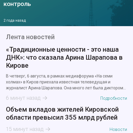
контроль
2 года назад
Лента новостей
«Традиционные ценности - это наша
ДНК»: что сказала Арина Шарапова в
Кирове
В четверг, 6 августа, в рамках медиафорума «На семи
холмах» в Киров приехала известная телеведущая и
журналист Арина Шарапова. Она много лет была диктором
новостей, а сейчас ведет утреннее шоу на федеральном
6 минут назад
Подробности
канале.
Объем вкладов жителей Кировской
области превысил 355 млрд рублей
15 минут назад
Новости