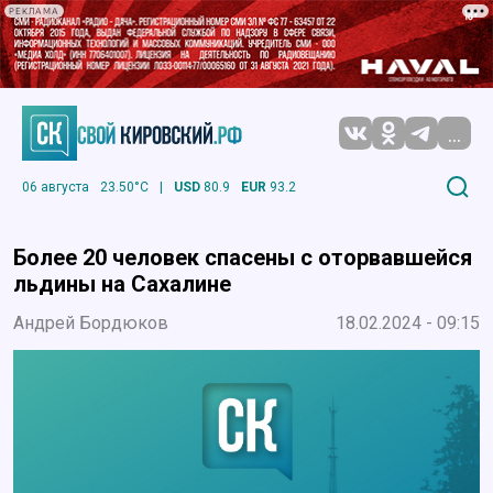
РЕКЛАМА
...
06 августа
23.50°C
|
USD
80.9
EUR
93.2
Более 20 человек спасены с оторвавшейся
льдины на Сахалине
Андрей Бордюков
18.02.2024 - 09:15