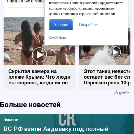
найденных в машине в Вятке
использования этих технологий и предоставляете
согласие на обработку ваших персональных
данных с помощью сервисов веб-аналитики.
i
Хорошо
Подробнее
CookieWidget
Скрытая камера на
Этот танец невесты
пляже Крыма: Что люди
оставит вас без сло
вытворяют, когда их не
Пересмотрела 10 ра
видят...
Больше новостей
Новости
ВС РФ взяли Авдеевку под полный