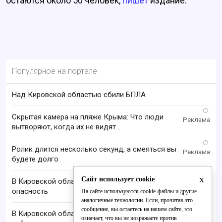
остаются около 50 человек,
пишет
издание.
Популярное на портале
Над Кировской областью сбили БПЛА
i
Скрытая камера на пляже Крыма: Что люди
вытворяют, когда их не видят...
i
Ролик длится несколько секунд, а смеяться вы
будете долго
x
Сайт использует cookie
В Кировской области отменили ракетную
опасность
На сайте используются cookie-файлы и другие
аналогичные технологии. Если, прочитав это
сообщение, вы остаетесь на нашем сайте, это
В Кировской области проверяют гибель супругов,
означает, что вы не возражаете против