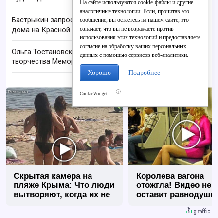
На сайте используются cookie-файлы и другие
аналогичные технологии. Если, прочитав это
Бастрыкин запросил доклад по нерасселению
сообщение, вы остаетесь на нашем сайте, это
означает, что вы не возражаете против
дома на Красной Звезды в Кирове
использования этих технологий и предоставляете
согласие на обработку ваших персональных
Ольга Тостановская возглавила Дворец
данных с помощью сервисов веб-аналитики.
творчества Мемориал
Хорошо
Подробнее
i
CookieWidget
Скрытая камера на
Королева вагона
пляже Крыма: Что люди
отожгла! Видео не
вытворяют, когда их не
оставит равнодуш
видят...