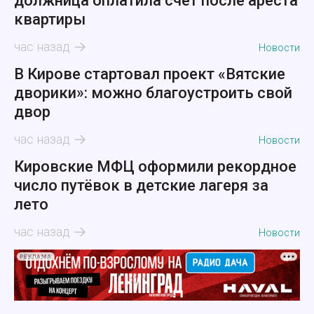
должница оплатила счёт после ареста
квартиры
час назад
Новости
В Кирове стартовал проект «Вятские
дворики»: можно благоустроить свой
двор
час назад
Новости
Кировские МФЦ оформили рекордное
число путёвок в детские лагеря за
лето
час назад
Новости
РЕКЛАМА