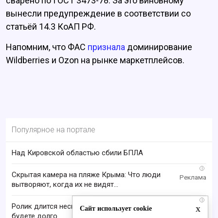
сварено по ГОСТ 3473-78. За это виновному
вынесли предупреждение в соответствии со
статьёй 14.3 КоАП РФ.
Напомним, что ФАС
признала
доминирование
Wildberries и Ozon на рынке маркетплейсов.
Популярное на портале
Над Кировской областью сбили БПЛА
i
Скрытая камера на пляже Крыма: Что люди
вытворяют, когда их не видят...
i
Ролик длится несколько секунд, а смеяться вы
x
Сайт использует cookie
будете долго