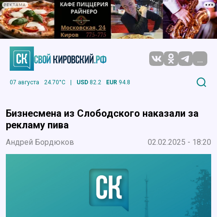
РЕКЛАМА
...
07 августа
24.70°C
|
USD
82.2
EUR
94.8
Бизнесмена из Слободского наказали за
рекламу пива
Андрей Бордюков
02.02.2025 - 18:20