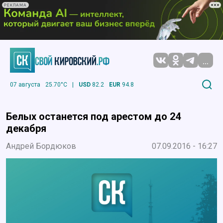
РЕКЛАМА
...
07 августа
25.70°C
|
USD
82.2
EUR
94.8
Белых останется под арестом до 24
декабря
Андрей Бордюков
07.09.2016 - 16:27