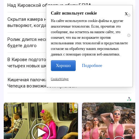
Над Кировской областью сбили БПЛА
x
Сайт использует cookie
i
Скрытая камера на пляже Крыма: Что люди
На сайте используются cookie-файлы и другие
вытворяют, когда их не видят...
аналогичные технологии. Если, прочитав это
сообщение, вы остаетесь на нашем сайте, это
i
означает, что вы не возражаете против
Ролик длится несколько секунд, а смеяться вы
использования этих технологий и предоставляете
будете долго
согласие на обработку ваших персональных
данных с помощью сервисов веб-аналитики.
В Кирове подготовят проекты для строительства
четырех новых школ
Хорошо
Подробнее
Кишечная палочка лишила жителей Кирово-
CookieWidget
Чепецка возможности купаться
i