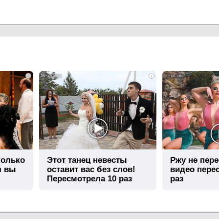
i
i
колько
Этот танец невесты
Ржу не пере
я вы
оставит вас без слов!
видео пере
Пересмотрела 10 раз
раз