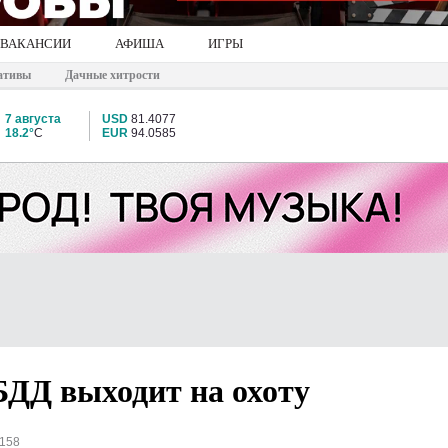
ВАКАНСИИ
АФИША
ИГРЫ
ативы
Дачные хитрости
7 августа
USD
81.4077
18.2°
C
EUR
94.0585
БДД выходит на охоту
2158