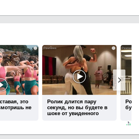
i
i
ставая, это
Ролик длится пару
Роли
смотришь не
секунд, но вы будете в
буде
шоке от увиденного