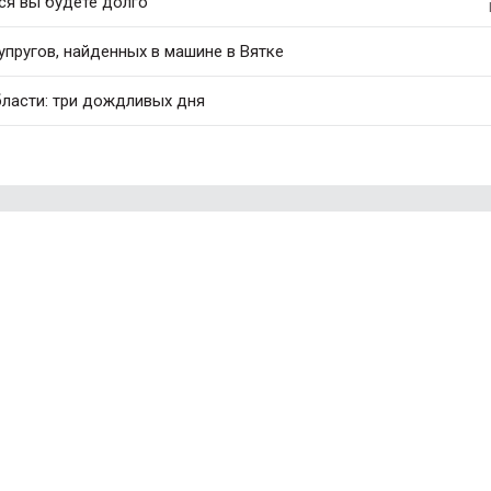
ся вы будете долго
упругов, найденных в машине в Вятке
бласти: три дождливых дня