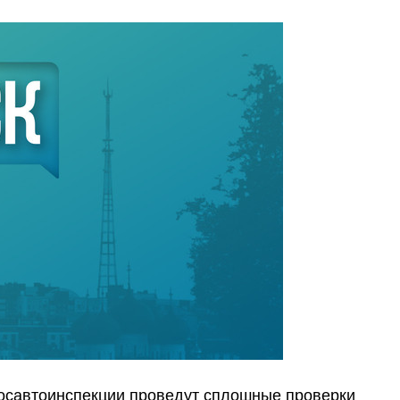
осавтоинспекции проведут сплошные проверки