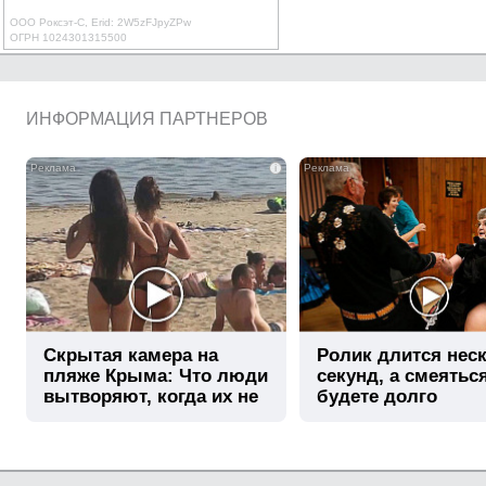
ООО Роксэт-С, Erid: 2W5zFJpyZPw
ОГРН 1024301315500
ИНФОРМАЦИЯ ПАРТНЕРОВ
i
Скрытая камера на
Ролик длится нес
пляже Крыма: Что люди
секунд, а смеятьс
вытворяют, когда их не
будете долго
видят...