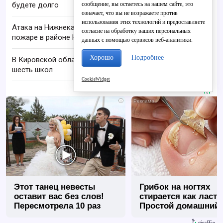
сообщение, вы остаетесь на нашем сайте, это
будете долго
означает, что вы не возражаете против
использования этих технологий и предоставляете
Атака на Нижнекамск 10 августа: сообщается о
согласие на обработку ваших персональных
пожаре в районе НПЗ
данных с помощью сервисов веб-аналитики.
Хорошо
Подробнее
В Кировской области закроют и реорганизуют
шесть школ
CookieWidget
i
Этот танец невесты
Грибок на ногтях
оставит вас без слов!
стирается как ласт
Пересмотрела 10 раз
Простой домашний
метод