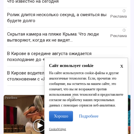
что известно на сегодня
i
Ролик длится несколько секунд, а смеяться вы
будете долго
i
Скрытая камера на пляже Крыма: Что люди
вытворяют, когда их не видят...
В Кирове в середине августа ожидается
похолодание до +17 C
x
Сайт использует cookie
В Кирове водитель мопеда пострадал в
На сайте используются cookie-файлы и другие
аналогичные технологии. Если, прочитав это
столкновении с «Ладой»
сообщение, вы остаетесь на нашем сайте, это
означает, что вы не возражаете против
использования этих технологий и предоставляете
i
согласие на обработку ваших персональных
данных с помощью сервисов веб-аналитики.
Хорошо
Подробнее
CookieWidget