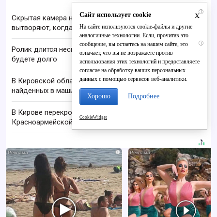
i
x
Сайт использует cookie
Скрытая камера на пляже Крыма: Что люди
На сайте используются cookie-файлы и другие
вытворяют, когда их не видят...
аналогичные технологии. Если, прочитав это
i
сообщение, вы остаетесь на нашем сайте, это
Ролик длится несколько секунд, а смеяться вы
означает, что вы не возражаете против
будете долго
использования этих технологий и предоставляете
согласие на обработку ваших персональных
данных с помощью сервисов веб-аналитики.
В Кировской области проверяют гибель супругов,
найденных в машине в Вятке
Хорошо
Подробнее
В Кирове перекроют перекресток Ленина и
CookieWidget
Красноармейской
i