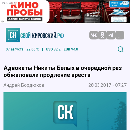
РЕКЛАМА
...
07 августа
22.00°C
|
USD
82.2
EUR
94.8
Адвокаты Никиты Белых в очередной раз
обжаловали продление ареста
Андрей Бордюков
28.03.2017 - 07:27