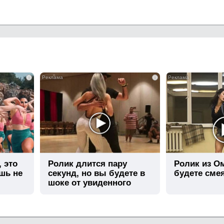
i
i
, это
Ролик длится пару
Ролик из О
шь не
секунд, но вы будете в
будете сме
шоке от увиденного