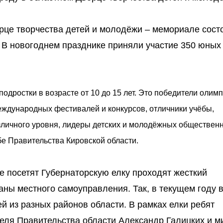
рце творчества детей и молодёжи – мемориале сост
 В новогоднем празднике приняли участие 350 юных
подростки в возрасте от 10 до 15 лет. Это победители олимп
еждународных фестивалей и конкурсов, отличники учёбы,
зличного уровня, лидеры детских и молодёжных обществен
бе Правительства Кировской области.
ые посетят Губернаторскую елку проходят жесткий
аны местного самоуправления. Так, в текущем году 
й из разных районов области. В рамках елки ребят
еля Правительства области Александр Галицких и м