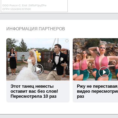
ООО Роксэт-С, Erid: 2W5zFJpyZPw
ОГРН 1024301315500
ИНФОРМАЦИЯ ПАРТНЕРОВ
i
Этот танец невесты
Ржу не переставая
оставит вас без слов!
видео пересмотри
Пересмотрела 10 раз
раз