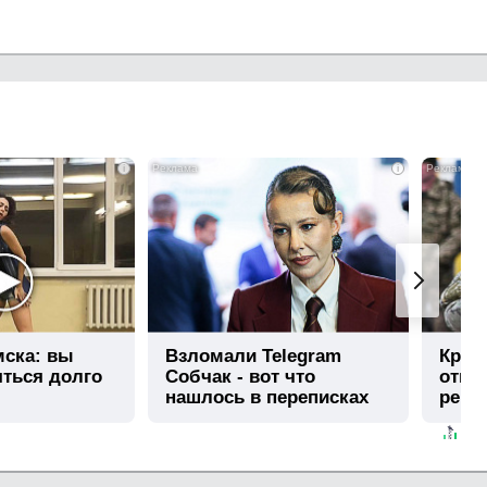
i
i
мска: вы
Взломали Telegram
Круч
яться долго
Собчак - вот что
отме
нашлось в переписках
рейт
спец