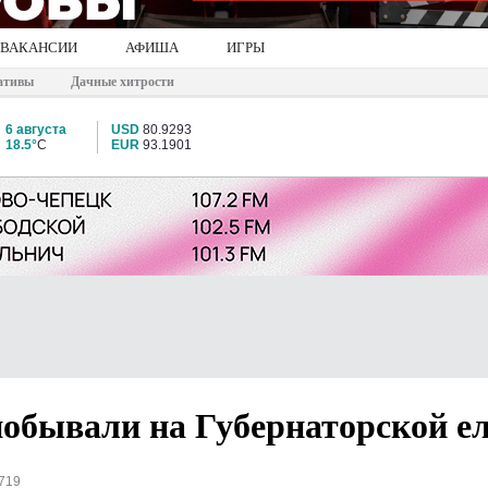
ВАКАНСИИ
АФИША
ИГРЫ
ативы
Дачные хитрости
6 августа
USD
80.9293
18.5°
C
EUR
93.1901
обывали на Губернаторской е
719