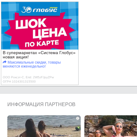
В супермаркетах «Система Глобус»
новая акция!
Максимальные скидки, товары
меняются еженедельно!
ООО Роксэт-С, Erid: 2W5zFJpyZPw
ОГРН 1024301315500
ИНФОРМАЦИЯ ПАРТНЕРОВ
i