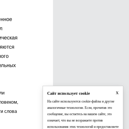
ённое
л
ическая
ряются
ного
тельных
x
ли
Сайт использует cookie
На сайте используются cookie-файлы и другие
еловеком,
аналогичные технологии. Если, прочитав это
ти слова
сообщение, вы остаетесь на нашем сайте, это
означает, что вы не возражаете против
использования этих технологий и предоставляете