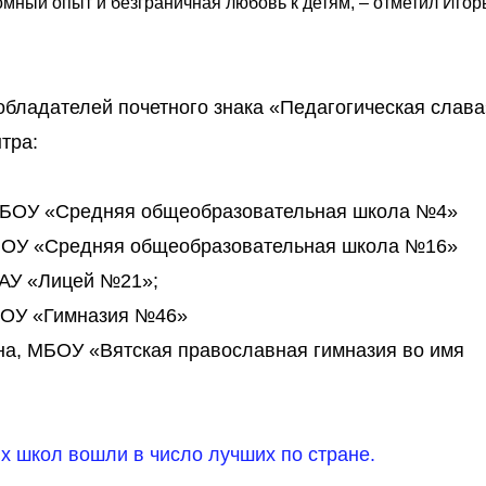
мный опыт и безграничная любовь к детям, – отметил Игор
обладателей почетного знака «Педагогическая слава
тра:
МБОУ «Средняя общеобразовательная школа №4»
МБОУ «Средняя общеобразовательная школа №16»
ОАУ «Лицей №21»;
БОУ «Гимназия №46»
а, МБОУ «Вятская православная гимназия во имя
х школ вошли в число лучших по стране.