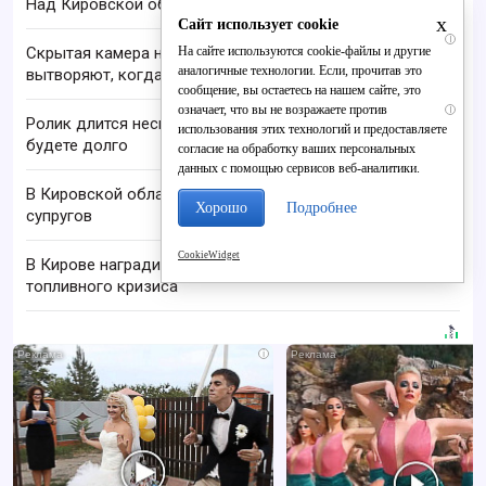
Над Кировской областью сбили БПЛА
x
Сайт использует cookie
i
На сайте используются cookie-файлы и другие
Скрытая камера на пляже Крыма: Что люди
аналогичные технологии. Если, прочитав это
вытворяют, когда их не видят...
сообщение, вы остаетесь на нашем сайте, это
означает, что вы не возражаете против
i
Ролик длится несколько секунд, а смеяться вы
использования этих технологий и предоставляете
будете долго
согласие на обработку ваших персональных
данных с помощью сервисов веб-аналитики.
В Кировской области нашли тела пропавших
Хорошо
Подробнее
супругов
CookieWidget
В Кирове наградили отличившихся во время
топливного кризиса
i