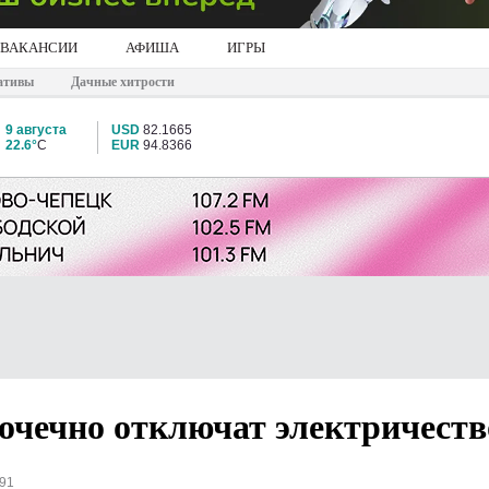
ВАКАНСИИ
АФИША
ИГРЫ
ативы
Дачные хитрости
9 августа
USD
82.1665
22.6°
C
EUR
94.8366
точечно отключат электричеств
891