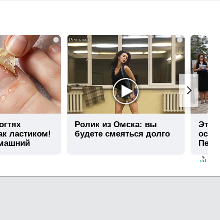
i
i
огтях
Ролик из Омска: вы
Этот
ак ластиком!
будете смеяться долго
остав
омашний
Пере