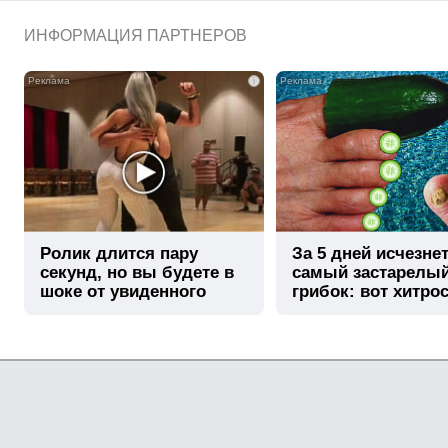
ИНФОРМАЦИЯ ПАРТНЕРОВ
i
Ролик длится пару
За 5 дней исчезне
секунд, но вы будете в
самый застарелы
шоке от увиденного
грибок: вот хитро