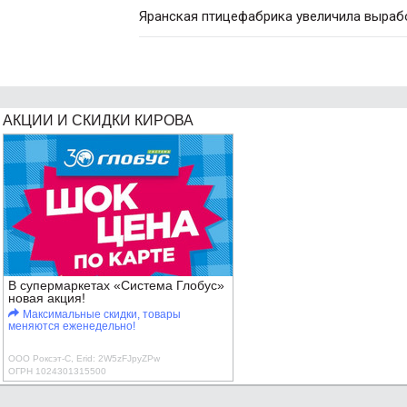
Яранская птицефабрика увеличила вырабо
АКЦИИ И СКИДКИ КИРОВА
В супермаркетах «Система Глобус»
новая акция!
Максимальные скидки, товары
меняются еженедельно!
ООО Роксэт-С, Erid: 2W5zFJpyZPw
ОГРН 1024301315500