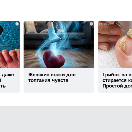
i
i
т даже
Женские носки для
Грибок на н
й
топтания чувств
стирается к
сть
Простой д
метод