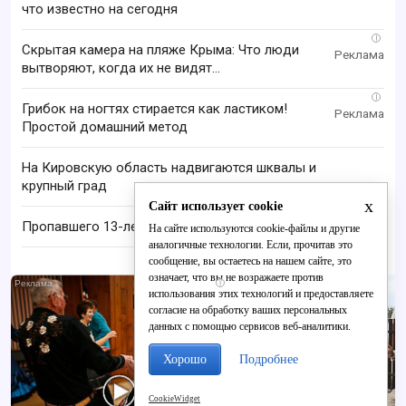
что известно на сегодня
i
Скрытая камера на пляже Крыма: Что люди
вытворяют, когда их не видят...
i
Грибок на ногтях стирается как ластиком!
Простой домашний метод
На Кировскую область надвигаются шквалы и
крупный град
x
Сайт использует cookie
Пропавшего 13-летнего подростка ищут в Кирове
На сайте используются cookie-файлы и другие
аналогичные технологии. Если, прочитав это
сообщение, вы остаетесь на нашем сайте, это
означает, что вы не возражаете против
i
использования этих технологий и предоставляете
согласие на обработку ваших персональных
данных с помощью сервисов веб-аналитики.
Хорошо
Подробнее
CookieWidget