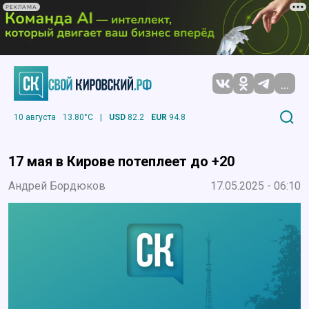
РЕКЛАМА
...
10 августа
13.80°C
|
USD
82.2
EUR
94.8
17 мая в Кирове потеплеет до +20
Андрей Бордюков
17.05.2025 - 06:10