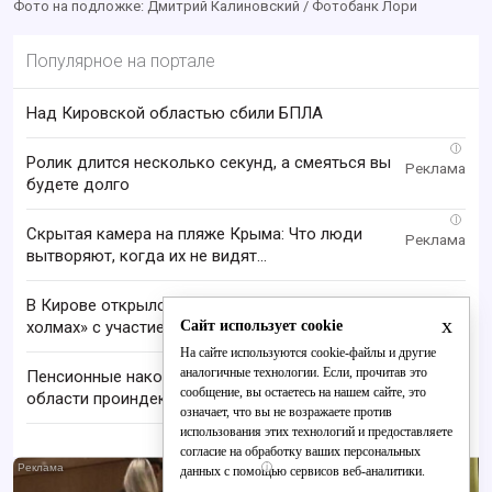
Фото на подложке: Дмитрий Калиновский / Фотобанк Лори
Популярное на портале
Над Кировской областью сбили БПЛА
i
Ролик длится несколько секунд, а смеяться вы
будете долго
i
Скрытая камера на пляже Крыма: Что люди
вытворяют, когда их не видят...
В Кирове открылся V фестиваль «На семи
x
Сайт использует cookie
холмах» с участием звёзд
На сайте используются cookie-файлы и другие
аналогичные технологии. Если, прочитав это
Пенсионные накопления жителей Кировской
сообщение, вы остаетесь на нашем сайте, это
области проиндексировали на 17-19%
означает, что вы не возражаете против
использования этих технологий и предоставляете
согласие на обработку ваших персональных
i
данных с помощью сервисов веб-аналитики.