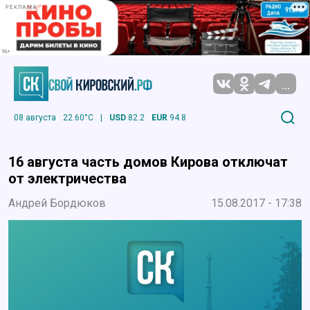
РЕКЛАМА
...
08 августа
22.60°C
|
USD
82.2
EUR
94.8
16 августа часть домов Кирова отключат
от электричества
Андрей Бордюков
15.08.2017 - 17:38