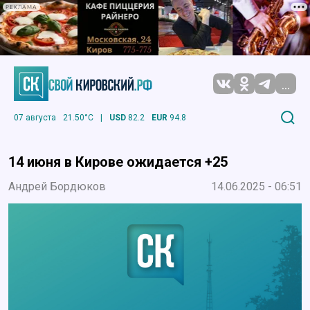
РЕКЛАМА
...
07 августа
21.50°C
|
USD
82.2
EUR
94.8
14 июня в Кирове ожидается +25
Андрей Бордюков
14.06.2025 - 06:51