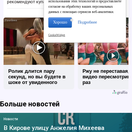
использования этих технологий и предоставляете
рекомендуют купаться из-за бактерий
согласие на обработку ваших персональных
данных с помощью сервисов веб-аналитики.
i
Хорошо
Подробнее
CookieWidget
Ролик длится пару
Ржу не переставая, 
секунд, но вы будете в
видео пересмотриш
шоке от увиденного
раз
Больше новостей
Новости
В Кирове улицу Анжелия Михеева