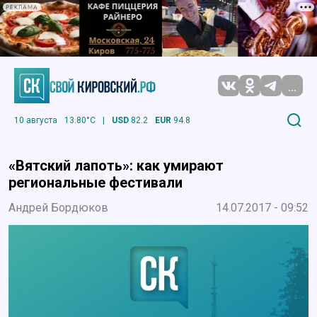
РЕКЛАМА
...
10 августа
13.80°C
|
USD
82.2
EUR
94.8
«Вятский лапоть»: как умирают
региональные фестивали
Андрей Бордюков
14.07.2017 - 09:52