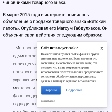
чиновниками товарного знака.
В марте 2015 года в интернете появилось
объявление о продаже товарного знака «Вятский
лапоть». Опубликовал его Магсум Габдулхаков. Он
объяснил свои действия следующим образом:
x
- Мы продаем бренд, потому что очень многие
Сайт использует cookie
На сайте используются cookie-файлы и другие
административные структуры пользуются им в
аналогичные технологии. Если, прочитав это
сообщение, вы остаетесь на нашем сайте, это
своих целях. А мы, в свою очередь, не получаем
означает, что вы не возражаете против
должного развития, финансирования на
использования этих технологий и предоставляете
согласие на обработку ваших персональных
укрепление материальной базы, на обучение
данных с помощью сервисов веб-аналитики.
мастеров и прочее. Мы делаем мероприятие, а
Хорошо
Подробнее
Фонд поддержки предпринимательства
CookieWidget
подводит к нему свою ярмарку. Администрации
этот бренд нужен только для шоу, вся купленная