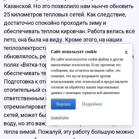
Казанской. Но это позволило нам нынче обновить
25 километров тепловых сетей. Как следствие,
достаточно спокойно проходить зиму и
обеспечивать теплом кировчан. Работа велась всё
лето, она была на виду. Кроме этого, на наших
теплоэлектростанциях, в котельных тоже
x
Сайт использует cookie
обновлялось, ремонтировалось оборудование. На
На сайте используются cookie-файлы и другие
полях «Вятка-торфа» запасалось топливо, чтобы
аналогичные технологии. Если, прочитав это
сообщение, вы остаетесь на нашем сайте, это
обеспечивать тепло в самые сильные морозы.
означает, что вы не возражаете против
Подготовка к отопительному сезону и сам
использования этих технологий и предоставляете
согласие на обработку ваших персональных
отопительный сезон являются для нас очень
данных с помощью сервисов веб-аналитики.
ответственным периодом. Необходимо
Хорошо
Подробнее
отремонтировать максимальное количество
сетей, может быть, отключая кому-то горячую
CookieWidget
воду, но это важно для бесперебойной подачи
тепла зимой. Пожалуй, эту работу большую можно