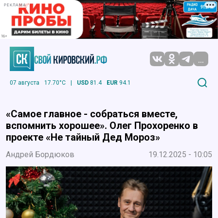
РЕКЛАМА
...
07 августа
17.70°C
|
USD
81.4
EUR
94.1
«Самое главное - собраться вместе,
вспомнить хорошее». Олег Прохоренко в
проекте «Не тайный Дед Мороз»
Андрей Бордюков
19.12.2025 - 10:05