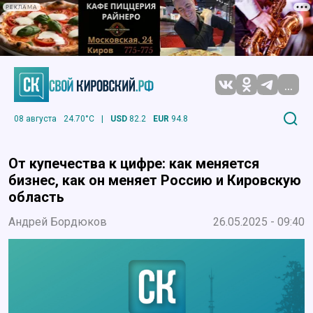
РЕКЛАМА
...
08 августа
24.70°C
|
USD
82.2
EUR
94.8
От купечества к цифре: как меняется
бизнес, как он меняет Россию и Кировскую
область
Андрей Бордюков
26.05.2025 - 09:40