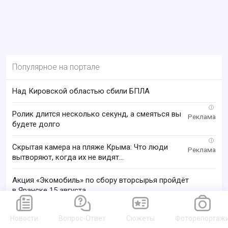
Популярное на портале
Над Кировской областью сбили БПЛА
i
Ролик длится несколько секунд, а смеяться вы
будете долго
i
Скрытая камера на пляже Крыма: Что люди
вытворяют, когда их не видят...
Акция «Экомобиль» по сбору вторсырья пройдёт
в Яранске 15 августа
В Кирове лазерные хирурги вернули зрение
Новости
Вопрос-Ответ
Сюжеты
Фоторепортаж
пациентке с диабетом