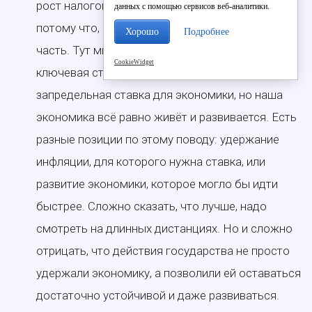
рост налогов на бизнесе сказывается тяжело,
данных с помощью сервисов веб-аналитики.
потому что, кроме прочего, растёт и расходная
Хорошо
Подробнее
часть. Тут мы подходим к важному фактору –
CookieWidget
ключевая ставка. 21% – это практически
запредельная ставка для экономики, но наша
экономика всё равно живёт и развивается. Есть
разные позиции по этому поводу: удержание
инфляции, для которого нужна ставка, или
развитие экономики, которое могло бы идти
быстрее. Сложно сказать, что лучше, надо
смотреть на длинных дистанциях. Но и сложно
отрицать, что действия государства не просто
удержали экономику, а позволили ей оставаться
достаточно устойчивой и даже развиваться.