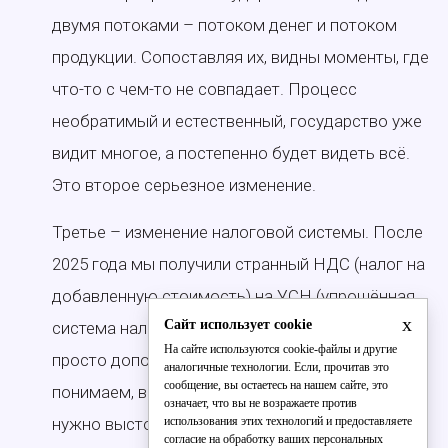
двумя потоками – потоком денег и потоком
продукции. Сопоставляя их, видны моменты, где
что-то с чем-то не совпадает. Процесс
необратимый и естественный, государство уже
видит многое, а постепенно будет видеть всё.
Это второе серьезное изменение.
Третье – изменение налоговой системы. После
2025 года мы получили странный НДС (налог на
добавленную стоимость) на УСН (упрощённая
x
Сайт использует cookie
система налогообложения). Скажем прямо, это
На сайте используются cookie-файлы и другие
просто дополнительный налог. В целом мы
аналогичные технологии. Если, прочитав это
сообщение, вы остаетесь на нашем сайте, это
понимаем, в какой ситуации находимся: стране
означает, что вы не возражаете против
использования этих технологий и предоставляете
нужно выстоять, государству нужны деньги. Но
согласие на обработку ваших персональных