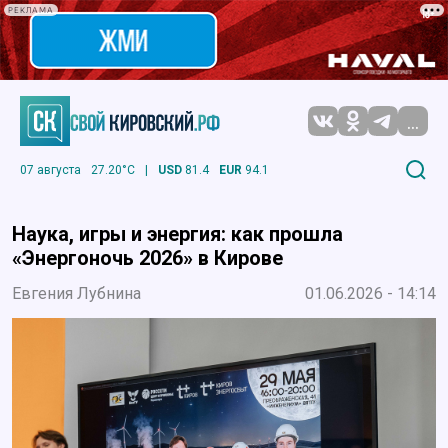
РЕКЛАМА
...
07 августа
27.20°C
|
USD
81.4
EUR
94.1
Наука, игры и энергия: как прошла
«Энергоночь 2026» в Кирове
Евгения Лубнина
01.06.2026 - 14:14