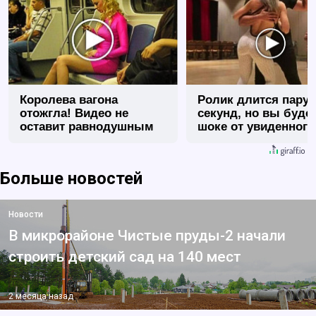
Королева вагона
Ролик длится пару
отожгла! Видео не
секунд, но вы будет
оставит равнодушным
шоке от увиденного
Больше новостей
Новости
В микрорайоне Чистые пруды-2 начали
строить детский сад на 140 мест
2 месяца назад