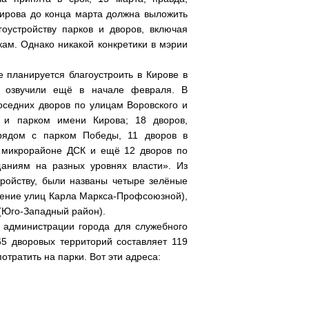
Кирова до конца марта должна выложить
оустройству парков и дворов, включая
кам. Однако никакой конкретики в мэрии
е планируется благоустроить в Кирове в
и озвучили ещё в начале февраля. В
оседних дворов по улицам Воровского и
 и парком имени Кирова; 18 дворов,
рядом с парком Победы, 11 дворов в
 микрорайоне ДСК и ещё 12 дворов по
аниям на разных уровнях власти». Из
тройству, были названы четыре зелёные
ечение улиц Карла Маркса-Профсоюзной),
 (Юго-Западный район).
в администрации города для служебного
5 дворовых территорий составляет 119
отратить на парки. Вот эти адреса: