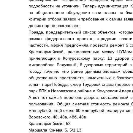
подробности не уточнили. Теперь администрация 
на общественное обсуждение свои планы по благ
критерии отбора заявок и требования к самим заяв
до сих пор не разглашают.
Правда, предварительный список объектов, которы
рамках федерального проекта, городские власт
частности, мэрия предложила провести ремонт 5 с
Красноармейской, расположенных между ЦУМом
прилегающих к Кочуровскому парку; 13 дворов 
микрорайоне Радужный, 6 дворовых территорий в
городу точечно «по ранее данным жильцам обещ
общественных пространств, намеченных к благоус
зоны - парк Победы, сквер Трудовой славы (перес
парк ЛПК в Нововятском районе и Кочуровский парк
А вот тот самый перечень дворов, составленный 
пользования. Общая сметная стоимость ремонта 6
млн рублей. Ещё около 60 млн рублей планируется п
Воровского, 48, 48а, 48б, 48в
Красноармейская, 53
Маршала Конева, 5, 5/1,13