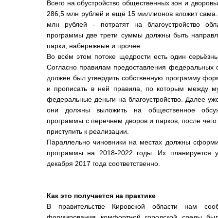
Всего на обустройство общественных зон и дворовы
286,5 млн рублей и ещё 15 миллионов вложит сама. 
млн рублей - потратят на благоустройство обл
программы две трети суммы должны быть направле
парки, набережные и прочее.
Во всём этом потоке щедрости есть один серьёзны
Согласно правилам предоставления федеральных с
должен был утвердить собственную программу фор
и прописать в ней правила, по которым между м
федеральные деньги на благоустройство. Далее уж
они должны выложить на общественное обсуж
программы с перечнем дворов и парков, после чего 
приступить к реализации.
Параллельно чиновники на местах должны сформи
программы на 2018-2022 годы. Их планируется у
декабря 2017 года соответственно.
Как это получается на практике
В правительстве Кировской области нам соо
формирования комфортной городской среды была