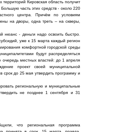
х территорий Кировская область получит
Большую часть этих средств - около 220
астного центра. Причём по условиям
ны на дворы, одна треть – на скверы,
й нюанс - деньги надо освоить быстро.
убсидий, уже к 15 марта каждый регион
мирования комфортной городской среды
униципалитетами будут распределяться
е очередь местных властей: до 1 апреля
дение проект своей муниципальной
в срок до 25 мая утвердить программу и
ровать региональную и муниципальные
твердить не позднее 1 сентября и 31
бщили, что региональная программа
 принята в срок, 15 марта, правда,