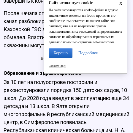
завершить к концу 2024 года.
x
Сайт использует cookie
На сайте используются cookie-файлы и другие
После начала спецоперации Северо-Крымский
аналогичные технологии. Если, прочитав это
канал разблокировали, но из-за разрушения
сообщение, вы остаетесь на нашем сайте, это
означает, что вы не возражаете против
Каховской ГЭС летом 2023 года канал снова
использования этих технологий и предоставляете
обмелел. Власти Крыма не исключают, что
согласие на обработку ваших персональных
данных с помощью сервисов веб-аналитики.
скважины могут понадобиться вновь.
Хорошо
Подробнее
Водозабор на реке Бельбек
CookieWidget
Образование и здравоохранение
За 10 лет на полуострове построили и
реконструировали порядка 150 детских садов, 10
школ. До 2028 года введут в эксплуатацию еще 34
детсада и 13 школ.
В Ялте открыли
многопрофильный республиканский медицинский
центр, в Симферополе появилась
Республиканская клиническая больница им. Н. А.