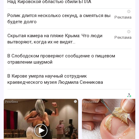
Над Кировской областью сбили БПЛА
i
Ролик длится несколько секунд, а смеяться вы
будете долго
i
Скрытая камера на пляже Крыма: Что люди
вытворяют, когда их не видят...
В Слободском проверяют сообщение о пищевом
отравлении шаурмой
В Кирове умерла научный сотрудник
краеведческого музея Людмила Сенникова
i