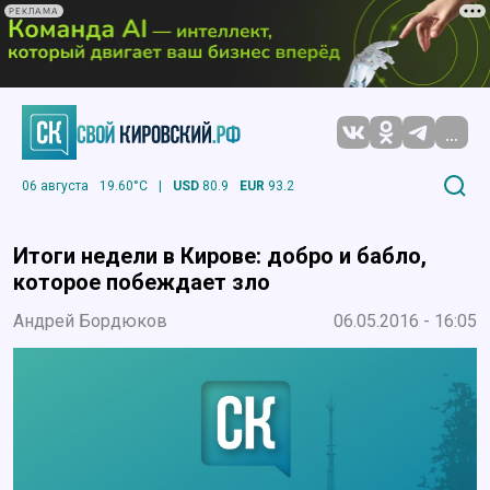
РЕКЛАМА
...
06 августа
19.60°C
|
USD
80.9
EUR
93.2
Итоги недели в Кирове: добро и бабло,
которое побеждает зло
Андрей Бордюков
06.05.2016 - 16:05