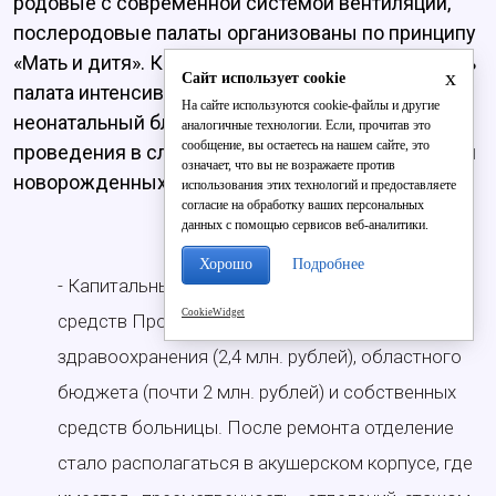
родовые с современной системой вентиляции,
послеродовые палаты организованы по принципу
«Мать и дитя». Кроме того, теперь в больнице есть
x
Сайт использует cookie
палата интенсивной терапии, операционная,
На сайте используются cookie-файлы и другие
неонатальный блок, где есть условия для
аналогичные технологии. Если, прочитав это
сообщение, вы остаетесь на нашем сайте, это
проведения в случае необходимости реанимации
означает, что вы не возражаете против
новорожденных. И это не может не радовать.
использования этих технологий и предоставляете
согласие на обработку ваших персональных
данных с помощью сервисов веб-аналитики.
Хорошо
Подробнее
- Капитальный ремонт был проведен за счет
CookieWidget
средств Программы модернизации
здравоохранения (2,4 млн. рублей), областного
бюджета (почти 2 млн. рублей) и собственных
средств больницы. После ремонта отделение
стало располагаться в акушерском корпусе, где