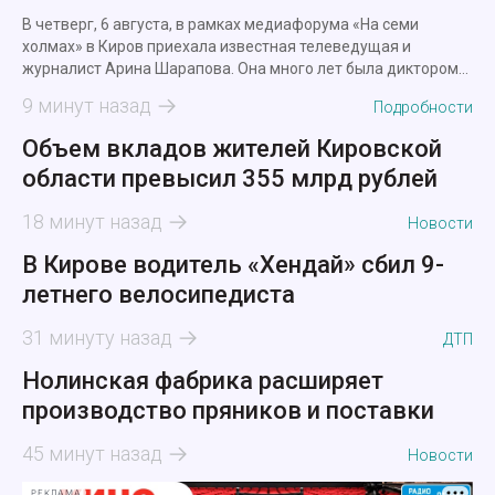
В четверг, 6 августа, в рамках медиафорума «На семи
холмах» в Киров приехала известная телеведущая и
журналист Арина Шарапова. Она много лет была диктором
новостей, а сейчас ведет утреннее шоу на федеральном
9 минут назад
Подробности
канале.
Объем вкладов жителей Кировской
области превысил 355 млрд рублей
18 минут назад
Новости
В Кирове водитель «Хендай» сбил 9-
летнего велосипедиста
31 минуту назад
ДТП
Нолинская фабрика расширяет
производство пряников и поставки
45 минут назад
Новости
РЕКЛАМА