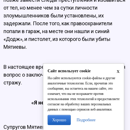
от тел, но менее чем за сутки личности
злоумышленников были установлены, их
задержали. После того, как правоохранители
попали в гараж, на месте они нашли и синий
«Додж», и пистолет, из которого были убиты
Мятиевы.
В настоящее время ведется следствие. Решается
x
Сайт использует cookie
вопрос о заключении предполагаемых убийц под
На сайте используются cookie-файлы и другие
стражу.
аналогичные технологии. Если, прочитав это
сообщение, вы остаетесь на нашем сайте, это
означает, что вы не возражаете против
использования этих технологий и предоставляете
«Я не могу в это поверить»
согласие на обработку ваших персональных
данных с помощью сервисов веб-аналитики.
Хорошо
Подробнее
Супругов Мятиевых могли убить из-за денег. По