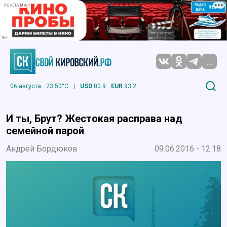
РЕКЛАМА
...
06 августа
23.50°C
|
USD
80.9
EUR
93.2
И ты, Брут? Жестокая расправа над
семейной парой
Андрей Бордюков
09.06.2016 - 12:18