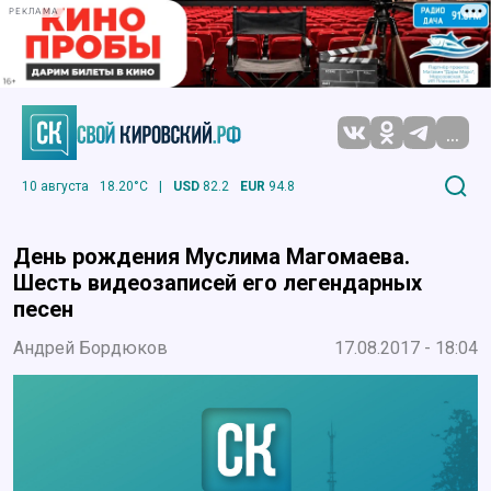
РЕКЛАМА
...
10 августа
18.20°C
|
USD
82.2
EUR
94.8
День рождения Муслима Магомаева.
Шесть видеозаписей его легендарных
песен
Андрей Бордюков
17.08.2017 - 18:04