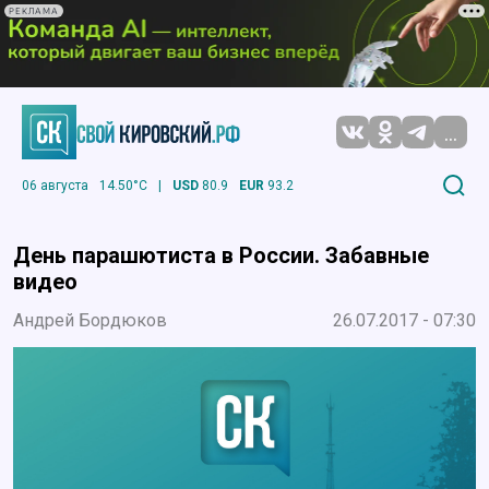
РЕКЛАМА
...
06 августа
14.50°C
|
USD
80.9
EUR
93.2
День парашютиста в России. Забавные
видео
Андрей Бордюков
26.07.2017 - 07:30