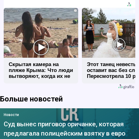
i
Скрытая камера на
Этот танец невесты
пляже Крыма: Что люди
оставит вас без сло
вытворяют, когда их не
Пересмотрела 10 ра
видят...
Больше новостей
Новости
Суд вынес приговор оричанке, которая
предлагала полицейским взятку в евро