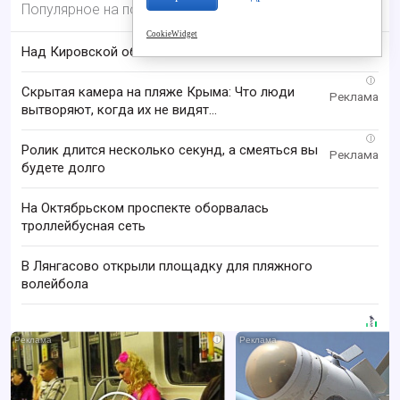
Популярное на портале
CookieWidget
Над Кировской областью сбили БПЛА
i
Скрытая камера на пляже Крыма: Что люди
вытворяют, когда их не видят...
i
Ролик длится несколько секунд, а смеяться вы
будете долго
На Октябрьском проспекте оборвалась
троллейбусная сеть
В Лянгасово открыли площадку для пляжного
волейбола
i