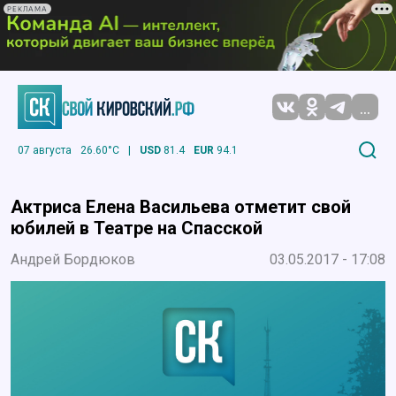
РЕКЛАМА
...
07 августа
26.60°C
|
USD
81.4
EUR
94.1
Актриса Елена Васильева отметит свой
юбилей в Театре на Спасской
Андрей Бордюков
03.05.2017 - 17:08