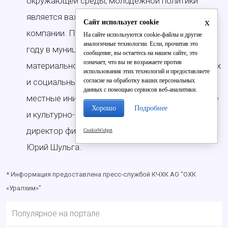
окружающей среды, молодёжной политики
является важной стратегической задачей для
x
Сайт использует cookie
компании. При поддержке «Уралхима» в 2023
На сайте используются cookie-файлы и другие
аналогичные технологии. Если, прочитав это
году в муниципалитетах обновлялась
сообщение, вы остаетесь на нашем сайте, это
означает, что вы не возражаете против
материально-техническая база образовательных
использования этих технологий и предоставляете
согласие на обработку ваших персональных
и социальных учреждений, были реализованы
данных с помощью сервисов веб-аналитики.
местные инициативы, организованы спортивные
Хорошо
Подробнее
и культурно-массовые мероприятия, – отметил
директор филиала КЧХК АО «ОХК «Уралхим»
CookieWidget
Юрий Шульга.
* Информация предоставлена пресс-службой КЧХК АО "ОХК
«Уралхим»"
Популярное на портале