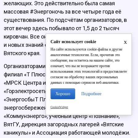
желающих. Это действительно была самая
массовая #Энергоночь за все четыре года её
существования. По подсчётам организаторов, в
этот вечер здесь побывало от 1,5 до 2 тысяч
кировчан. Все они унесли с собой частичку тепла
x
Сайт использует cookie
и новых знаний о богатой истории энергетики
На сайте используются cookie-файлы и другие
Вятского края.
аналогичные технологии. Если, прочитав это
сообщение, вы остаетесь на нашем сайте, это
Организаторами проекта выступили кировский
означает, что вы не возражаете против
использования этих технологий и предоставляете
филиал «Т Плюс», филиал «Кировэнерго» ПАО
согласие на обработку ваших персональных
«МРСК Центра и Приволжья», АО
данных с помощью сервисов веб-аналитики.
«Горэлектросеть», кировский филиал
Хорошо
Подробнее
«ЭнергосбыТ Плюс», КОГУП «Агентство
энергосбережения». Помогали им в этом АО
CookieWidget
«Коммунэнерго», учебный центр «Познание»,
ВятГУ, дирекция загородных лагерей «Вятские
каникулы» и Ассоциация работающей молодёжи.