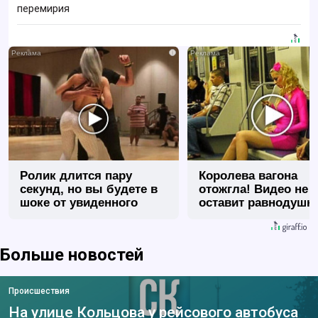
перемирия
i
Ролик длится пару
Королева вагона
секунд, но вы будете в
отожгла! Видео не
шоке от увиденного
оставит равнодуш
Больше новостей
Происшествия
На улице Кольцова у рейсового автобуса