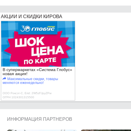
АКЦИИ И СКИДКИ КИРОВА
В супермаркетах «Система Глобус»
новая акция!
Максимальные скидки, товары
меняются еженедельно!
ООО Роксэт-С, Erid: 2W5zFJpyZPw
ОГРН 1024301315500
ИНФОРМАЦИЯ ПАРТНЕРОВ