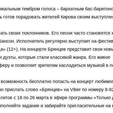
никальным тембром голоса – бархатным бас-баритон
ь готов порадовать жителей Кирова своим выступле
ть своих поклонников. Его песни часто становятся 
Шансон. Исполнитель регулярно выступает на фести
да» (12+). На концерте Брянцев представит свои нов
и дуэты, которые стали классикой жанра. Его живое
феру и позволяет зрителям насладиться музыкой в 
 возможность бесплатно попасть на концерт любимо
о прислать слово «Брянцев» на Viber по номеру 8-9
илетов с 18 по 26 марта в эфире программы «Только
Выполняйте задание и забирайте пригласительные на 