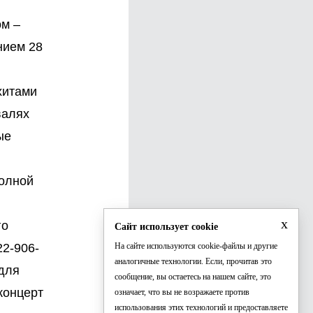
ом –
нием 28
хитами
валях
ые
полной
x
го
Сайт использует cookie
22-906-
На сайте используются cookie-файлы и другие
аналогичные технологии. Если, прочитав это
 для
сообщение, вы остаетесь на нашем сайте, это
концерт
означает, что вы не возражаете против
использования этих технологий и предоставляете