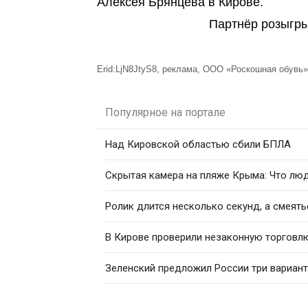
Алексея Брянцева в Кирове.
Партнёр розыгр
Erid:LjN8JtyS8, р
еклама, ООО «Роскошная обувь»
Популярное на портале
Над Кировской областью сбили БПЛА
Скрытая камера на пляже Крыма: Что люди
Ролик длится несколько секунд, а смеять
В Кирове проверили незаконную торговл
Зеленский предложил России три вариан