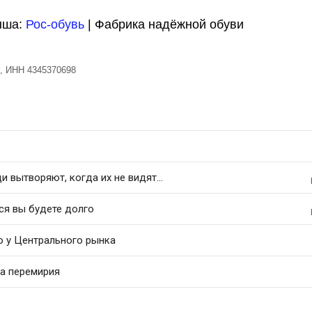
ыша:
Рос-обувь
| Фабрика надёжной обуви
, ИНН 4345370698
 вытворяют, когда их не видят...
ся вы будете долго
ю у Центрального рынка
та перемирия