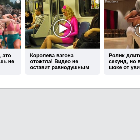
i
i
, это
Королева вагона
Ролик длит
шь не
отожгла! Видео не
секунд, но 
оставит равнодушным
шоке от ув